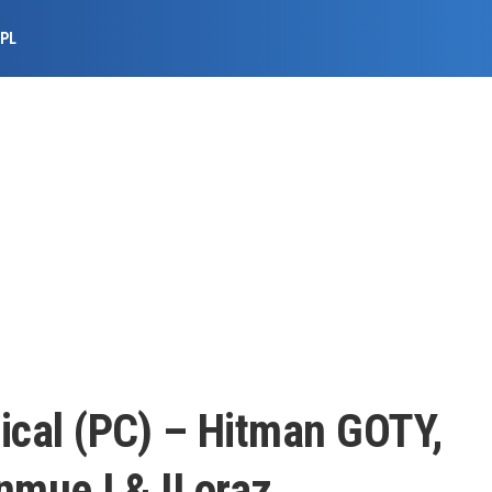
.PL
ical (PC) – Hitman GOTY,
nmue I & II oraz