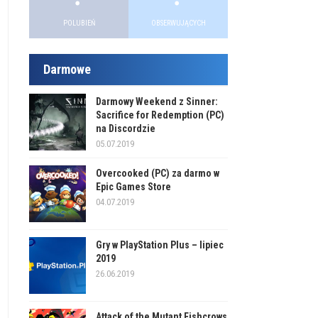
POLUBIEŃ
OBSERWUJĄCYCH
Darmowe
Darmowy Weekend z Sinner:
Sacrifice for Redemption (PC)
na Discordzie
05.07.2019
Overcooked (PC) za darmo w
Epic Games Store
04.07.2019
Gry w PlayStation Plus – lipiec
2019
26.06.2019
Attack of the Mutant Fishcrows