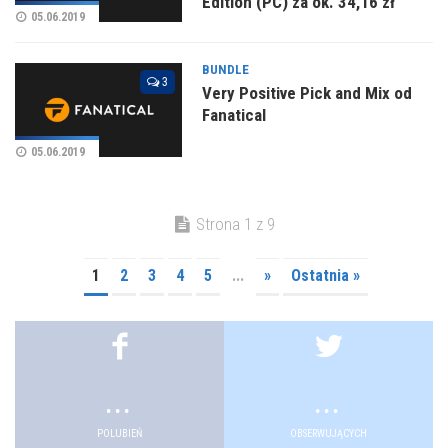
Edition (PC) za ok. 34,16 zł
05.06.2019
BUNDLE
3
Very Positive Pick and Mix od
Fanatical
05.06.2019
Strona 1 z 9
1
2
3
4
5
...
»
Ostatnia »
.
.
POLUBIEŃ
OBSERWUJĄCYCH