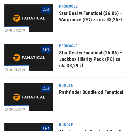
PROMOCJE
5
Star Deal w Fanatical (26.06) –
Wargroove (PC) za ok. 43,25zł
01.07.2019
PROMOCJE
3
Star Deal w Fanatical (26.06) –
Jackbox Hilarity Pack (PC) za
ok. 38,29 zł
26.06.2019
BUNDLE
3
Pathfinder Bundle od Fanatical
26.06.2019
BUNDLE
4