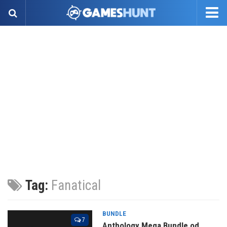
Tag:
Fanatical
BUNDLE
7
Anthology Mega Bundle od