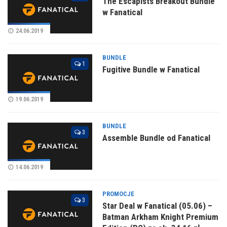
The Escapists Breakout Bundle
w Fanatical
24.06.2019
BUNDLE
1
Fugitive Bundle w Fanatical
19.06.2019
BUNDLE
3
Assemble Bundle od Fanatical
14.06.2019
PROMOCJE
3
Star Deal w Fanatical (05.06) –
Batman Arkham Knight Premium