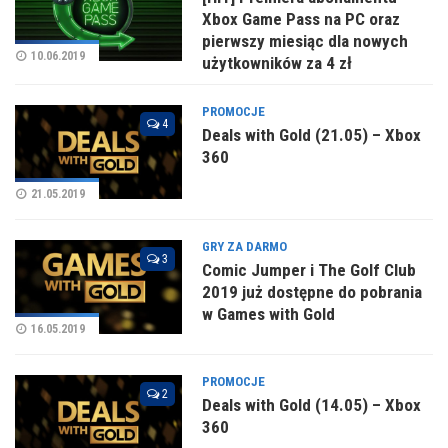
Xbox Game Pass na PC oraz
pierwszy miesiąc dla nowych
10.06.2019
użytkowników za 4 zł
PROMOCJE
4
Deals with Gold (21.05) – Xbox
360
21.05.2019
GRY ZA DARMO
3
Comic Jumper i The Golf Club
2019 już dostępne do pobrania
w Games with Gold
16.05.2019
PROMOCJE
2
Deals with Gold (14.05) – Xbox
360