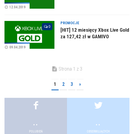
12.04.2019
PROMOCJE
0
[HIT] 12 miesięcy Xbox Live Gold
za 127,42 zł w GAMIVO
09.04.2019
Strona 1 z 3
1
2
3
»
.
.
.
.
.
.
POLUBIEŃ
OBSERWUJĄCYCH