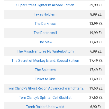
Super Street Fighter IV Arcade Edition
39,99 ZŁ
Texas Hold’em
8,99 ZŁ
The Darkness
13,99 ZŁ
The Darkness II
19,99 ZŁ
The Maw
17,49 ZŁ
The Misadventures PB Winterbottom
6,99 ZŁ
The Secret of Monkey Island: Special Edition
17,49 ZŁ
The Splatters
17,49 ZŁ
Ticket to Ride
17,49 ZŁ
Tom Clancy’s Ghost Recon Advanced Warfighter 2
19,60 ZŁ
Tom Clancy’s Splinter Cell Blacklist
27,60 ZŁ
Tomb Raider Underworld
6,90 ZŁ