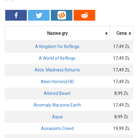
Nazwa gry
Cena
A Kingdom for Keflings
17,49 ZŁ
A World of Keflings
17,49 ZŁ
Alice: Madness Returns
17,49 ZŁ
Alien Hominid HD
17,49 ZŁ
Altered Beast
8,99 ZŁ
Anomaly Warzone Earth
17,49 ZŁ
Aqua
8,99 ZŁ
Assassin’s Creed
19,99 ZŁ