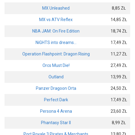
MX Unleashed
8,85 ZŁ
MX vs ATV Reflex
14,85 ZŁ
NBA JAM: On Fire Edition
18,74 ZŁ
NiGHTS into dreams…
17,49 ZŁ
Operation Flashpoint: Dragon Rising
11,27 ZŁ
Orcs Must Die!
27,49 ZŁ
Outland
13,99 ZŁ
Panzer Dragoon Orta
24,50 ZŁ
Perfect Dark
17,49 ZŁ
Persona 4 Arena
23,60 ZŁ
Phantasy Star II
8,99 ZŁ
Port Royale 3 Pirates & Merchants
13,80 ZŁ