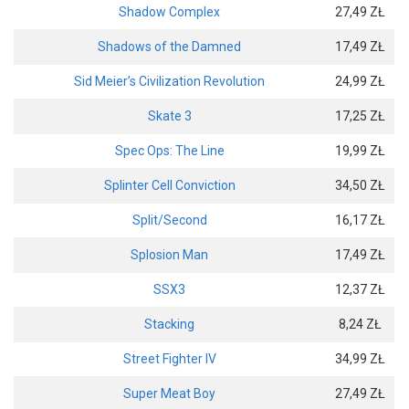
Shadow Complex
27,49 ZŁ
Shadows of the Damned
17,49 ZŁ
Sid Meier’s Civilization Revolution
24,99 ZŁ
Skate 3
17,25 ZŁ
Spec Ops: The Line
19,99 ZŁ
Splinter Cell Conviction
34,50 ZŁ
Split/Second
16,17 ZŁ
Splosion Man
17,49 ZŁ
SSX3
12,37 ZŁ
Stacking
8,24 ZŁ
Street Fighter IV
34,99 ZŁ
Super Meat Boy
27,49 ZŁ