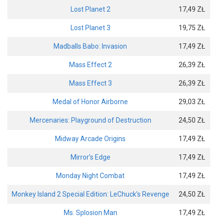
Lost Planet 2
17,49 ZŁ
Lost Planet 3
19,75 ZŁ
Madballs Babo: Invasion
17,49 ZŁ
Mass Effect 2
26,39 ZŁ
Mass Effect 3
26,39 ZŁ
Medal of Honor Airborne
29,03 ZŁ
Mercenaries: Playground of Destruction
24,50 ZŁ
Midway Arcade Origins
17,49 ZŁ
Mirror’s Edge
17,49 ZŁ
Monday Night Combat
17,49 ZŁ
Monkey Island 2 Special Edition: LeChuck’s Revenge
24,50 ZŁ
Ms. Splosion Man
17,49 ZŁ