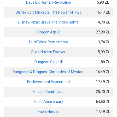
Deus Ex: Human Revolution
5,90 ZŁ
Disney Epic Mickey 2: The Power of Two
16,17 ZŁ
Disney/Pixar: Brave The Video Game
14,70 ZŁ
Dragon Age 2
27,99 ZŁ
DuckTales: Remastered
13,74 ZŁ
Duke Nukem Forever
15,99 ZŁ
Dungeon Siege III
11,80 ZŁ
Dungeons & Dragons: Chronicles of Mystara
16,49 ZŁ
Encleverment Experiment
17,49 ZŁ
Escape Dead Island
20,70 ZŁ
Fable Anniversary
64,50 ZŁ
Fable Heroes
17,49 ZŁ