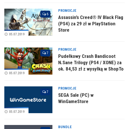
PROMOCJE
6
Assassin’s Creed® IV Black Flag
(PS4) za 29 zł w PlayStation
Store
05.07.2019
PROMOCJE
7
Pudełkowy Crash Bandicoot
N.Sane Trilogy (PS4 / XONE) za
ok. 84,53 zł z wysyłką w ShopTo
05.07.2019
PROMOCJE
7
SEGA Sale (PC) w
WinGameStore
05.07.2019
BUNDLE