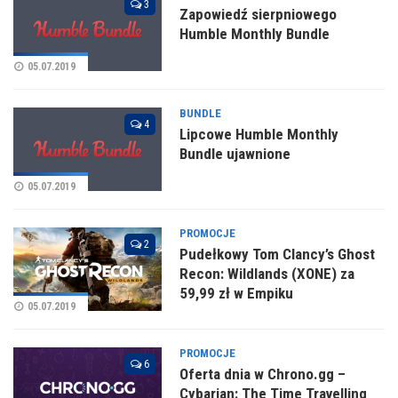
3
Zapowiedź sierpniowego
Humble Monthly Bundle
05.07.2019
BUNDLE
4
Lipcowe Humble Monthly
Bundle ujawnione
05.07.2019
PROMOCJE
2
Pudełkowy Tom Clancy’s Ghost
Recon: Wildlands (XONE) za
59,99 zł w Empiku
05.07.2019
PROMOCJE
6
Oferta dnia w Chrono.gg –
Cybarian: The Time Travelling