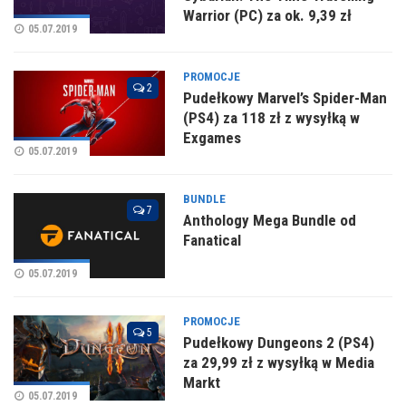
Warrior (PC) za ok. 9,39 zł
05.07.2019
PROMOCJE
2
Pudełkowy Marvel’s Spider-Man
(PS4) za 118 zł z wysyłką w
Exgames
05.07.2019
BUNDLE
7
Anthology Mega Bundle od
Fanatical
05.07.2019
PROMOCJE
5
Pudełkowy Dungeons 2 (PS4)
za 29,99 zł z wysyłką w Media
Markt
05.07.2019