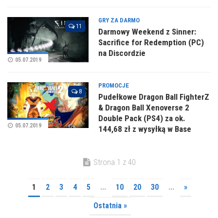
GRY ZA DARMO
11
Darmowy Weekend z Sinner:
Sacrifice for Redemption (PC)
na Discordzie
05.07.2019
PROMOCJE
8
Pudełkowe Dragon Ball FighterZ
& Dragon Ball Xenoverse 2
Double Pack (PS4) za ok.
05.07.2019
144,68 zł z wysyłką w Base
Strona 1 z 40
1
2
3
4
5
...
10
20
30
...
»
Ostatnia »