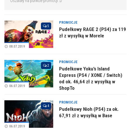
Oszalały na punkcie promocji :D
PROMOCJE
5
Pudełkowy RAGE 2 (PS4) za 119
zł z wysyłką w Morele
08.07.2019
PROMOCJE
2
Pudełkowe Yoku’s Island
Express (PS4 / XONE / Switch)
od ok. 46,64 zł z wysyłką w
06.07.2019
ShopTo
PROMOCJE
4
Pudełkowy Nioh (PS4) za ok.
67,91 zł z wysyłką w Base
06.07.2019