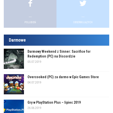
...
...
POLUBIEŃ
OBSERWUJĄCYCH
Darmowe
Darmowy Weekend z Sinner: Sacrifice for
Redemption (PC) na Discordzie
05.07.2019
Overcooked (PC) za darmo w Epic Games Store
04.07.2019
Gry w PlayStation Plus – lipiec 2019
26.06.2019