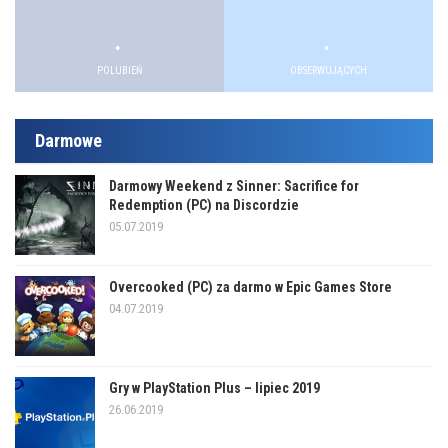
.
.
.
.
POLUBIEŃ
OBSERWUJĄCYCH
Darmowe
Darmowy Weekend z Sinner: Sacrifice for
Redemption (PC) na Discordzie
05.07.2019
Overcooked (PC) za darmo w Epic Games Store
04.07.2019
Gry w PlayStation Plus – lipiec 2019
26.06.2019