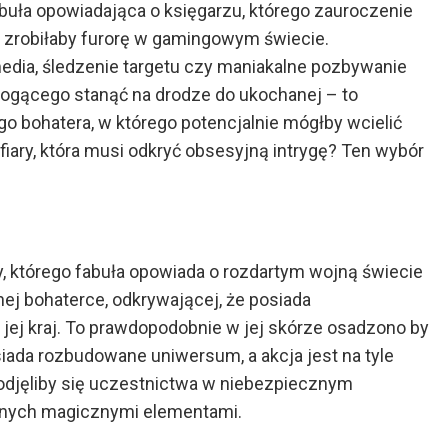
Fabuła opowiadająca o księgarzu, którego zauroczenie
, zrobiłaby furorę w gamingowym świecie.
edia, śledzenie targetu czy maniakalne pozbywanie
ogącego stanąć na drodze do ukochanej – to
 bohatera, w którego potencjalnie mógłby wcielić
iary, która musi odkryć obsesyjną intrygę? Ten wybór
sy, którego fabuła opowiada o rozdartym wojną świecie
nej bohaterce, odkrywającej, że posiada
ej kraj. To prawdopodobnie w jej skórze osadzono by
siada rozbudowane uniwersum, a akcja jest na tyle
odjęliby się uczestnictwa w niebezpiecznym
szonych magicznymi elementami.