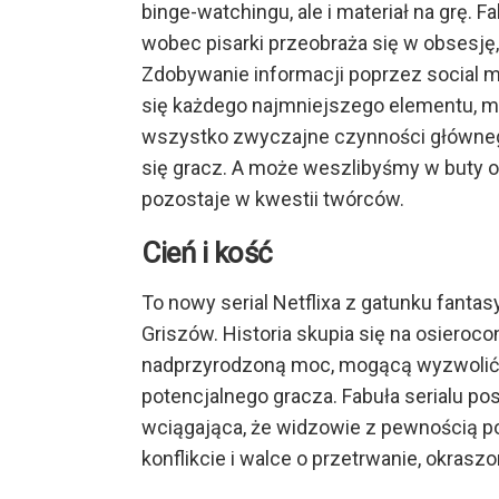
binge-watchingu, ale i materiał na grę. 
wobec pisarki przeobraża się w obsesję
Zdobywanie informacji poprzez social m
się każdego najmniejszego elementu, m
wszystko zwyczajne czynności głównego
się gracz. A może weszlibyśmy w buty of
pozostaje w kwestii twórców.
Cień i kość
To nowy serial Netflixa z gatunku fanta
Griszów. Historia skupia się na osieroco
nadprzyrodzoną moc, mogącą wyzwolić j
potencjalnego gracza. Fabuła serialu po
wciągająca, że widzowie z pewnością p
konflikcie i walce o przetrwanie, okra