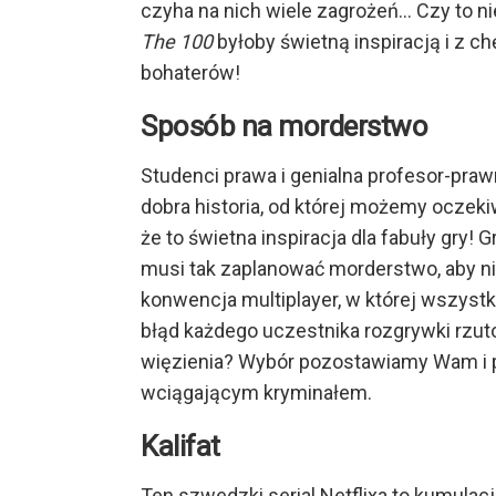
czyha na nich wiele zagrożeń… Czy to nie
The 100
byłoby świetną inspiracją i z c
bohaterów!
Sposób na morderstwo
Studenci prawa i genialna profesor-pra
dobra historia, od której możemy oczek
że to świetna inspiracja dla fabuły gry!
musi tak zaplanować morderstwo, aby ni
konwencja multiplayer, w której wszystki
błąd każdego uczestnika rozgrywki rzut
więzienia? Wybór pozostawiamy Wam i 
wciągającym kryminałem.
Kalifat
Ten szwedzki serial Netflixa to kumulacj