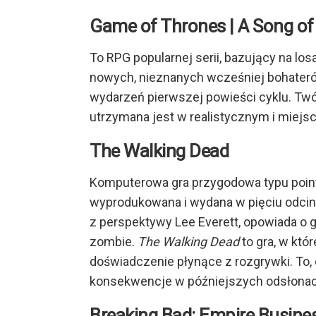
Game of Thrones | A Song of 
To RPG popularnej serii, bazujący na los
nowych, nieznanych wcześniej bohaterów
wydarzeń pierwszej powieści cyklu. Twór
utrzymana jest w realistycznym i miejs
The Walking Dead
Komputerowa gra przygodowa typu point
wyprodukowana i wydana w pięciu odcink
z perspektywy Lee Everett, opowiada o g
zombie.
The Walking Dead
to gra, w kt
doświadczenie płynące z rozgrywki. To
konsekwencje w późniejszych odsłonach 
Breaking Bad: Empire Busine