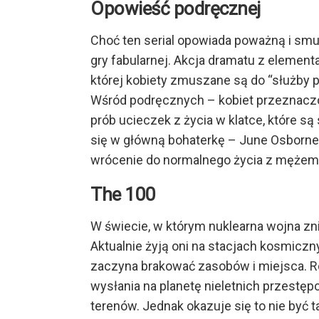
Opowieść podręcznej
Choć ten serial opowiada poważną i smutn
gry fabularnej. Akcja dramatu z elementa
której kobiety zmuszane są do “służby
Wśród podręcznych – kobiet przeznaczon
prób ucieczek z życia w klatce, które s
się w główną bohaterkę – June Osborne, 
wrócenie do normalnego życia z mężem,
The 100
W świecie, w którym nuklearna wojna znis
Aktualnie żyją oni na stacjach kosmiczn
zaczyna brakować zasobów i miejsca. R
wysłania na planetę nieletnich przestęp
terenów. Jednak okazuje się to nie być t