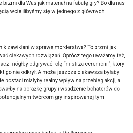
 brzmi dla Was jak materiał na fabułę gry? Bo dla nas
hęcią wcielilibyśmy się w jednego z głównych
wnik zawikłani w sprawę morderstwa? To brzmi jak
iwać ciekawych rozwiązań. Oprócz tego uważamy też,
 Gracz mógłby odgrywać rolę “mistrza ceremonii”, który
kt go nie odkrył. A może jeszcze ciekawsza byłaby
e postaci miałyby realny wpływ na przebieg akcji, a
owałby na porażkę grupy i wsadzenie bohaterów do
potencjalnym twórcom gry inspirowanej tym
a dramatycznych historii z thrillerowym