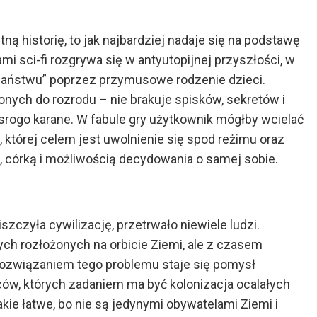
ą historię, to jak najbardziej nadaje się na podstawę
mi sci-fi rozgrywa się w antyutopijnej przyszłości, w
 państwu” poprzez przymusowe rodzenie dzieci.
ych do rozrodu – nie brakuje spisków, sekretów i
ą srogo karane. W fabule gry użytkownik mógłby wcielać
której celem jest uwolnienie się spod reżimu oraz
 córką i możliwością decydowania o samej sobie.
zczyła cywilizację, przetrwało niewiele ludzi.
ych rozłożonych na orbicie Ziemi, ale z czasem
ozwiązaniem tego problemu staje się pomysł
ców, których zadaniem ma być kolonizacja ocalałych
akie łatwe, bo nie są jedynymi obywatelami Ziemi i