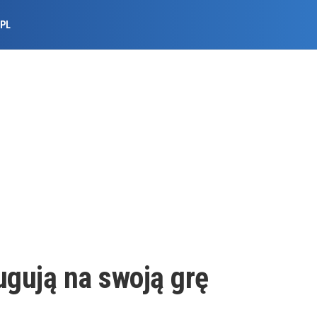
.PL
ługują na swoją grę