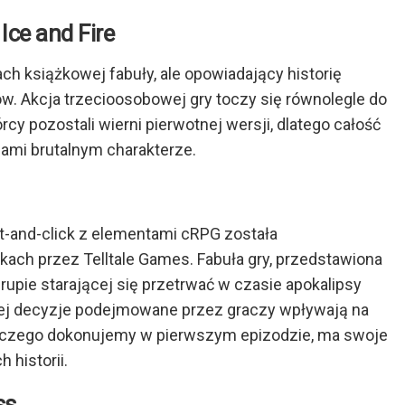
Ice and Fire
ach książkowej fabuły, ale opowiadający historię
. Akcja trzecioosobowej gry toczy się równolegle do
cy pozostali wierni pierwotnej wersji, dlatego całość
cami brutalnym charakterze.
-and-click z elementami cRPG została
ach przez Telltale Games. Fabuła gry, przedstawiona
rupie starającej się przetrwać w czasie apokalipsy
órej decyzje podejmowane przez graczy wpływają na
, czego dokonujemy w pierwszym epizodzie, ma swoje
historii.
ss