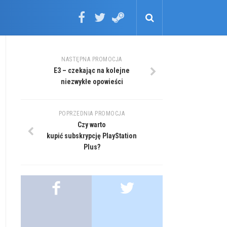
NASTĘPNA PROMOCJA
E3 – czekając na kolejne
niezwykłe opowieści
POPRZEDNIA PROMOCJA
Czy warto
kupić subskrypcję PlayStation
Plus?
.
.
.
.
.
.