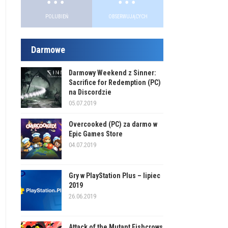
POLUBIEŃ
OBSERWUJĄCYCH
Darmowe
Darmowy Weekend z Sinner:
Sacrifice for Redemption (PC)
na Discordzie
05.07.2019
Overcooked (PC) za darmo w
Epic Games Store
04.07.2019
Gry w PlayStation Plus – lipiec
2019
26.06.2019
Attack of the Mutant Fishcrows