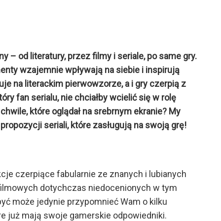
 – od literatury, przez filmy i seriale, po same gry.
menty wzajemnie wpływają na siebie i inspirują
e na literackim pierwowzorze, a i gry czerpią z
y fan serialu, nie chciałby wcielić się w rolę
 chwile, które oglądał na srebrnym ekranie? My
ropozycji seriali, które zasługują na swoją grę!
cje czerpiące fabularnie ze znanych i lubianych
 filmowych dotychczas niedocenionych w tym
 być może jedynie przypomnieć Wam o kilku
re już mają swoje gamerskie odpowiedniki.