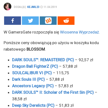
DODAŁ(A):
KEJMIL23
11.04.2019
W GamersGate rozpoczęła się
Wiosenna Wyprzedaż.
Poniższe ceny obowiązują po użyciu w koszyku kodu
rabatowego
BLOSSOM
.
DARK SOULS™: REMASTERED (PC)
– 92,57 zł
Dragon Ball FighterZ (PC)
– 57,88 zł
SOULCALIBUR VI (PC)
– 115,75
Dark Souls III (PC)
– 57,88 zł
Ancestors Legacy (PC)
– 57,83 zł
DARK SOULS™ II: Scholar of the First Sin (PC)
–
38,58 zł
Deep Sky Derelicts (PC)
– 51,83 zł