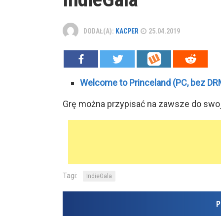
DODAŁ(A):
KACPER
25.04.2019
Welcome to Princeland (PC, bez DR
Grę można przypisać na zawsze do swojeg
Tagi:
IndieGala
P