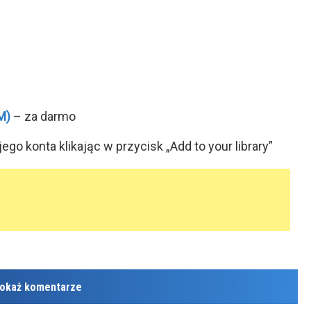
M)
– za darmo
o konta klikając w przycisk „Add to your library”
okaż komentarze