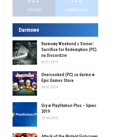
POLUBIEŃ
OBSERWUJĄCYCH
Darmowe
Darmowy Weekend z Sinner:
Sacrifice for Redemption (PC)
na Discordzie
05.07.2019
Overcooked (PC) za darmo w
Epic Games Store
04.07.2019
Gry w PlayStation Plus – lipiec
2019
26.06.2019
Attack of the Mutant Fishcrows