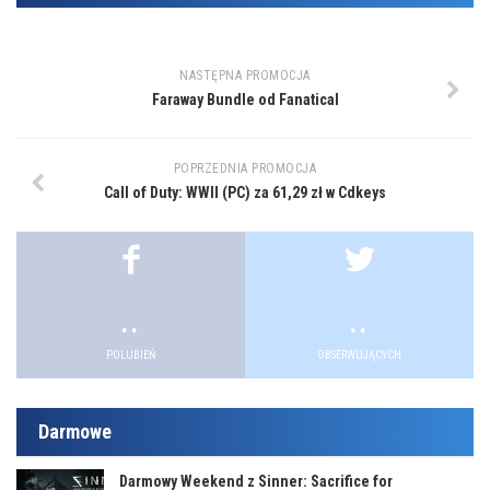
NASTĘPNA PROMOCJA
Faraway Bundle od Fanatical
POPRZEDNIA PROMOCJA
Call of Duty: WWII (PC) za 61,29 zł w Cdkeys
.
.
.
.
.
.
POLUBIEŃ
OBSERWUJĄCYCH
Darmowe
Darmowy Weekend z Sinner: Sacrifice for