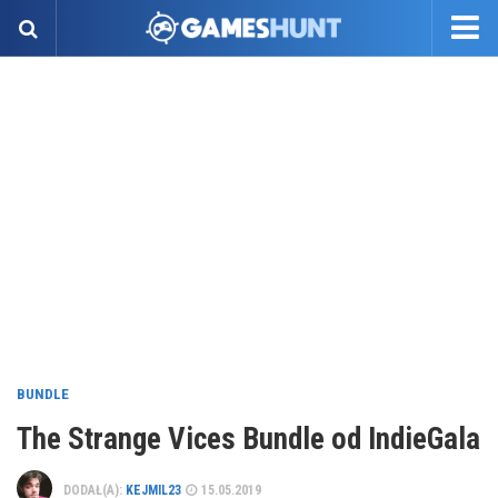
BUNDLE
The Strange Vices Bundle od IndieGala
DODAŁ(A):
KEJMIL23
15.05.2019