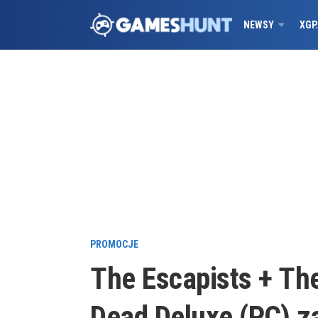
NEWSY
XGP
PROMOCJE
The Escapists + Th
Dead Deluxe (PC) z