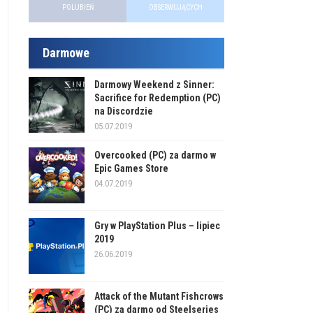
POLUBIEŃ
OBSERWUJĄCYCH
Darmowe
Darmowy Weekend z Sinner:
Sacrifice for Redemption (PC)
na Discordzie
05.07.2019
Overcooked (PC) za darmo w
Epic Games Store
04.07.2019
Gry w PlayStation Plus – lipiec
2019
26.06.2019
Attack of the Mutant Fishcrows
(PC) za darmo od Steelseries