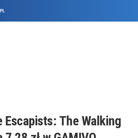
.PL
e Escapists: The Walking
a 7,28 zł w GAMIVO