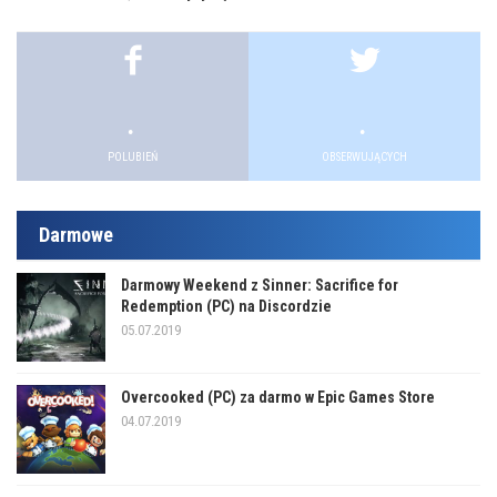
.
.
.
.
POLUBIEŃ
OBSERWUJĄCYCH
Darmowe
Darmowy Weekend z Sinner: Sacrifice for
Redemption (PC) na Discordzie
05.07.2019
Overcooked (PC) za darmo w Epic Games Store
04.07.2019