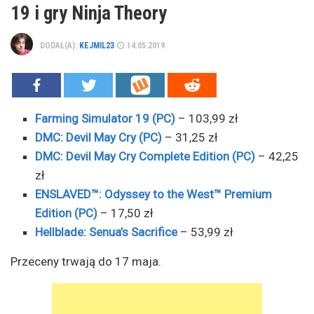
19 i gry Ninja Theory
DODAŁ(A):
KEJMIL23
14.05.2019
Farming Simulator 19 (PC)
– 103,99 zł
DMC: Devil May Cry (PC)
– 31,25 zł
DMC: Devil May Cry Complete Edition (PC)
– 42,25
zł
ENSLAVED™: Odyssey to the West™ Premium
Edition (PC)
– 17,50 zł
Hellblade: Senua’s Sacrifice
– 53,99 zł
Przeceny trwają do 17 maja.