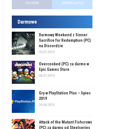
POLUBIEŃ
OBSERWUJĄCYCH
Darmowe
Darmowy Weekend z Sinner:
Sacrifice for Redemption (PC)
na Discordzie
05.07.2019
Overcooked (PC) za darmo w
Epic Games Store
04.07.2019
Gry w PlayStation Plus – lipiec
2019
26.06.2019
Attack of the Mutant Fishcrows
(PC) za darmo od Steelseries