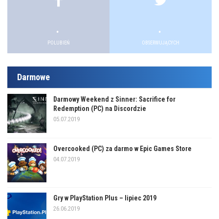
.
.
.
.
POLUBIEŃ
OBSERWUJĄCYCH
Darmowe
Darmowy Weekend z Sinner: Sacrifice for
Redemption (PC) na Discordzie
05.07.2019
Overcooked (PC) za darmo w Epic Games Store
04.07.2019
Gry w PlayStation Plus – lipiec 2019
26.06.2019