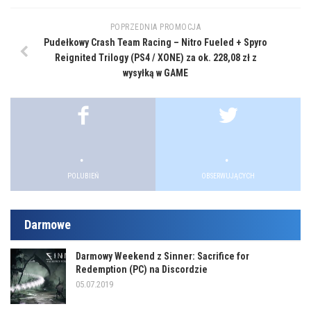
POPRZEDNIA PROMOCJA
Pudełkowy Crash Team Racing – Nitro Fueled + Spyro
Reignited Trilogy (PS4 / XONE) za ok. 228,08 zł z
wysyłką w GAME
.
.
.
.
POLUBIEŃ
OBSERWUJĄCYCH
Darmowe
Darmowy Weekend z Sinner: Sacrifice for
Redemption (PC) na Discordzie
05.07.2019