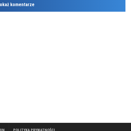
okaż komentarze
MIN
POLITYKA PRYWATNOŚCI