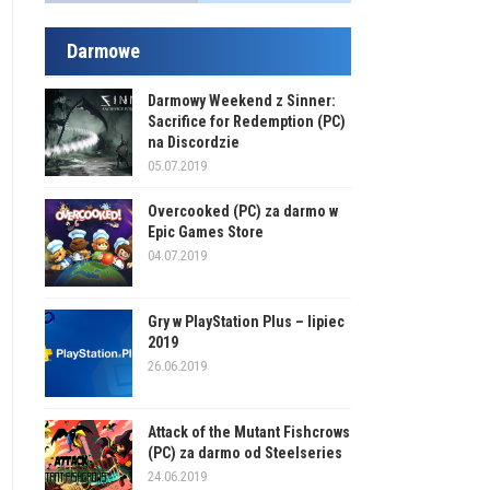
Darmowe
Darmowy Weekend z Sinner:
Sacrifice for Redemption (PC)
na Discordzie
05.07.2019
Overcooked (PC) za darmo w
Epic Games Store
04.07.2019
Gry w PlayStation Plus – lipiec
2019
26.06.2019
Attack of the Mutant Fishcrows
(PC) za darmo od Steelseries
24.06.2019