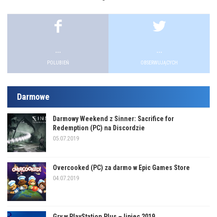
...
...
POLUBIEŃ
OBSERWUJĄCYCH
Darmowe
Darmowy Weekend z Sinner: Sacrifice for
Redemption (PC) na Discordzie
05.07.2019
Overcooked (PC) za darmo w Epic Games Store
04.07.2019
Gry w PlayStation Plus – lipiec 2019