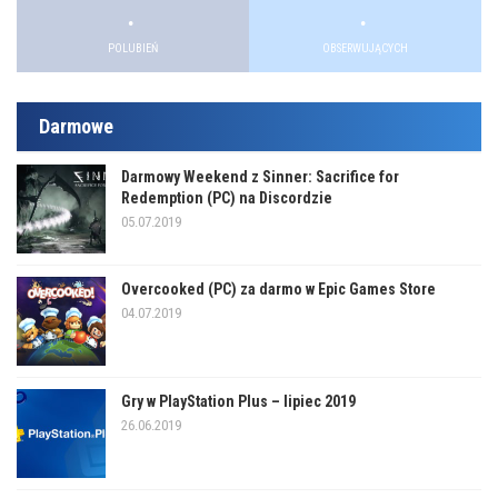
.
.
.
.
POLUBIEŃ
OBSERWUJĄCYCH
Darmowe
Darmowy Weekend z Sinner: Sacrifice for
Redemption (PC) na Discordzie
05.07.2019
Overcooked (PC) za darmo w Epic Games Store
04.07.2019
Gry w PlayStation Plus – lipiec 2019
26.06.2019