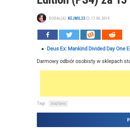
DODAŁ(A):
KEJMIL23
17.06.2019
Deus Ex: Mankind Divided Day One Ed
Darmowy odbiór osobisty w sklepach sta
Tagi:
GrajTanio
P