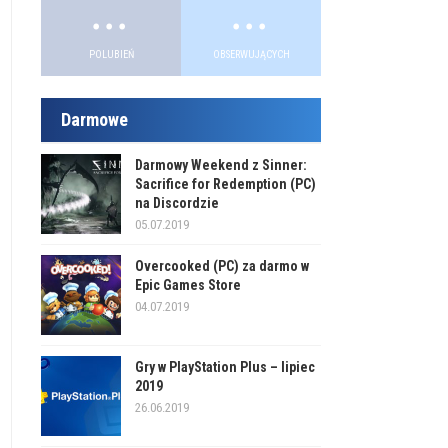
.
.
.
.
POLUBIEŃ
OBSERWUJĄCYCH
Darmowe
Darmowy Weekend z Sinner:
Sacrifice for Redemption (PC)
na Discordzie
05.07.2019
Overcooked (PC) za darmo w
Epic Games Store
04.07.2019
Gry w PlayStation Plus – lipiec
2019
26.06.2019