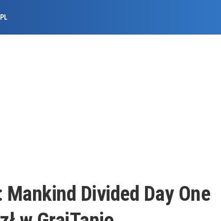
.PL
 Mankind Divided Day One
 zł w GrajTanio