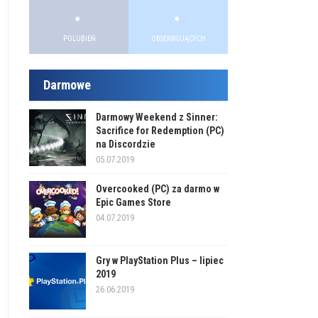
.
.
.
.
POLUBIEŃ
OBSERWUJĄCYCH
Darmowe
Darmowy Weekend z Sinner:
Sacrifice for Redemption (PC)
na Discordzie
05.07.2019
Overcooked (PC) za darmo w
Epic Games Store
04.07.2019
Gry w PlayStation Plus – lipiec
2019
26.06.2019