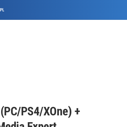
.PL
(PC/PS4/XOne) +
Media Expert