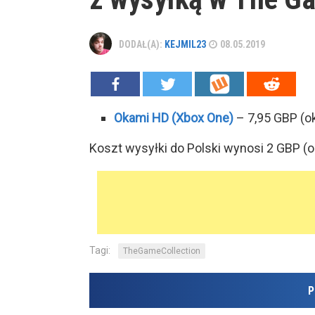
DODAŁ(A):
KEJMIL23
08.05.2019
Okami HD (Xbox One)
– 7,95 GBP (ok
Koszt wysyłki do Polski wynosi 2 GBP (ok
Tagi:
TheGameCollection
P