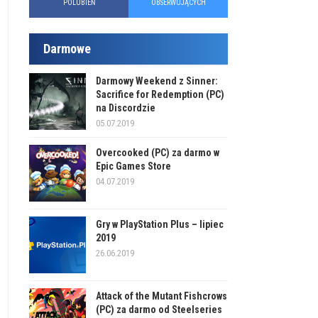
POLUBIEŃ
OBSERWUJĄCYCH
Darmowe
Darmowy Weekend z Sinner:
Sacrifice for Redemption (PC)
na Discordzie
05.07.2019
Overcooked (PC) za darmo w
Epic Games Store
04.07.2019
Gry w PlayStation Plus – lipiec
2019
26.06.2019
Attack of the Mutant Fishcrows
(PC) za darmo od Steelseries