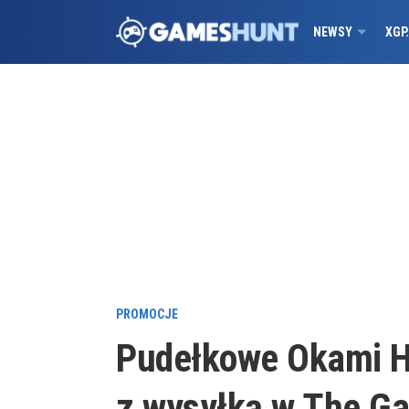
NEWSY
XGP
PROMOCJE
Pudełkowe Okami HD
z wysyłką w The Ga