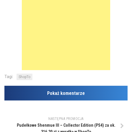
Tagi:
ShopTo
Pokaż komentarze
NASTĘPNA PROMOCJA
Pudełkowe Shenmue III – Collector Edition (PS4) za ok.
316,20 zł z wysyłką w ShopTo