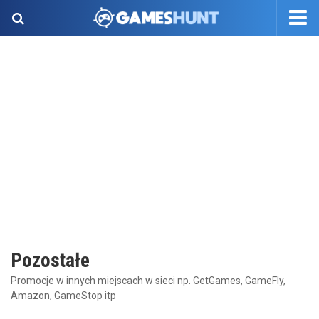
Pozostałe
Promocje w innych miejscach w sieci np. GetGames, GameFly,
Amazon, GameStop itp