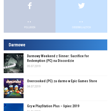
.
.
.
.
.
.
POLUBIEŃ
OBSERWUJĄCYCH
Darmowe
Darmowy Weekend z Sinner: Sacrifice for
Redemption (PC) na Discordzie
05.07.2019
Overcooked (PC) za darmo w Epic Games Store
04.07.2019
Gry w PlayStation Plus – lipiec 2019