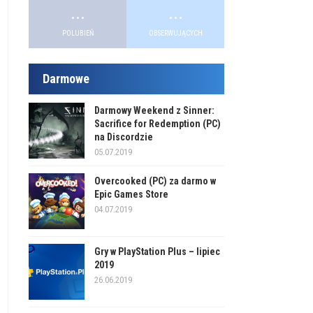
...
...
POLUBIEŃ
OBSERWUJĄCYCH
Darmowe
Darmowy Weekend z Sinner:
Sacrifice for Redemption (PC)
na Discordzie
05.07.2019
Overcooked (PC) za darmo w
Epic Games Store
04.07.2019
Gry w PlayStation Plus – lipiec
2019
26.06.2019