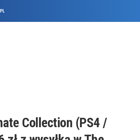
.PL
mate Collection (PS4 /
6 zł z wysyłką w The