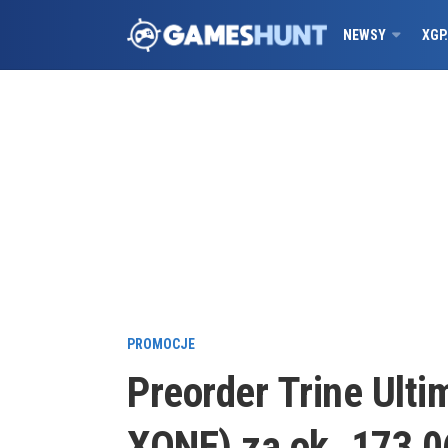
NEWSY
XGP
PROMOCJE
Preorder Trine Ulti
XONE) za ok. 173,0