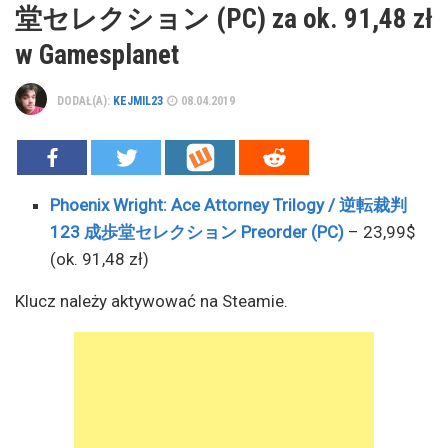
堂セレクション (PC) za ok. 91,48 zł
w Gamesplanet
DODAŁ(A):
KEJMIL23
08.04.2019
Phoenix Wright: Ace Attorney Trilogy / 逆転裁判
123 成歩堂セレクション Preorder (PC)
– 23,99$
(ok. 91,48 zł)
Klucz należy aktywować na Steamie.