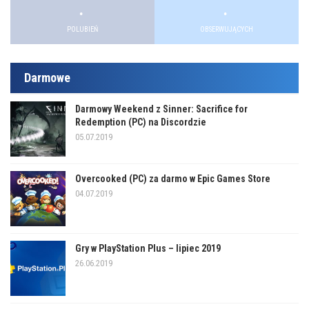
.
.
.
.
POLUBIEŃ
OBSERWUJĄCYCH
Darmowe
Darmowy Weekend z Sinner: Sacrifice for
Redemption (PC) na Discordzie
05.07.2019
Overcooked (PC) za darmo w Epic Games Store
04.07.2019
Gry w PlayStation Plus – lipiec 2019
26.06.2019