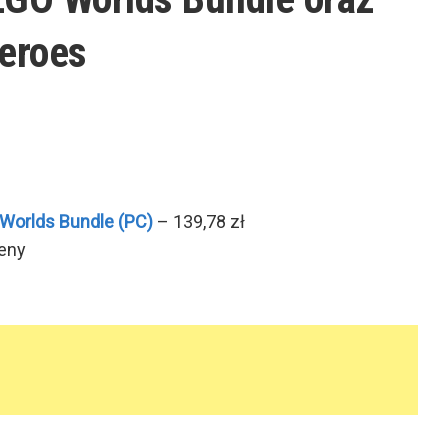
eroes
Worlds Bundle
(PC)
– 139,78 zł
eny