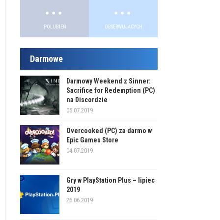
.
.
POLUBIEŃ
OBSERWUJĄCYCH
Darmowe
Darmowy Weekend z Sinner:
Sacrifice for Redemption (PC)
na Discordzie
05.07.2019
Overcooked (PC) za darmo w
Epic Games Store
04.07.2019
Gry w PlayStation Plus – lipiec
2019
26.06.2019