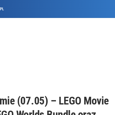
.PL
amie (07.05) – LEGO Movie
GO Worlds Bundle oraz