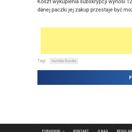
Koszt wykupienia subskrypcji wynosi 12$ 
danej paczki jej zakup przestaje być moż
Tagi:
Humble Bundle
P
PORADNIKI
KONTAKT
O NAS
REGULA