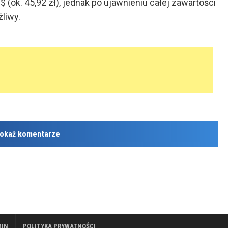
(ok. 45,92 zł), jednak po ujawnieniu całej zawartości
liwy.
okaż komentarze
MIN
POLITYKA PRYWATNOŚCI