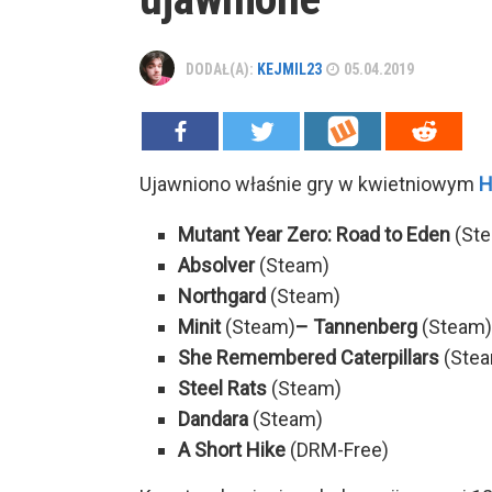
DODAŁ(A):
KEJMIL23
05.04.2019
Ujawniono właśnie gry w kwietniowym
H
Mutant Year Zero: Road to Eden
(St
Absolver
(Steam)
Northgard
(Steam)
Minit
(Steam)
– Tannenberg
(Steam)
She Remembered Caterpillars
(Ste
Steel Rats
(Steam)
Dandara
(Steam)
A Short Hike
(DRM-Free)