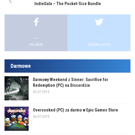
IndieGala – The Pocket-Size Bundle
...
...
POLUBIEŃ
OBSERWUJĄCYCH
Darmowe
Darmowy Weekend z Sinner: Sacrifice for
Redemption (PC) na Discordzie
05.07.2019
Overcooked (PC) za darmo w Epic Games Store
04.07.2019