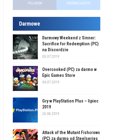
POLUBIEŃ
OBSERWUJĄCYCH
Darmowe
Darmowy Weekend z Sinner:
Sacrifice for Redemption (PC)
na Discordzie
05.07.2019
Overcooked (PC) za darmo w
Epic Games Store
04.07.2019
Gry w PlayStation Plus – lipiec
2019
26.06.2019
Attack of the Mutant Fishcrows
(PC) za darmo od Steelseries