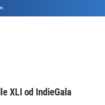
.PL
le XLI od IndieGala