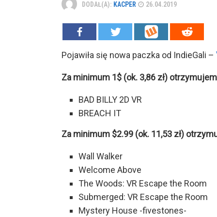
DODAŁ(A):
KACPER
26.04.2019
Pojawiła się nowa paczka od IndieGali –
Za minimum 1$ (ok. 3,86 zł) otrzymujem
BAD BILLY 2D VR
BREACH IT
Za minimum $2.99 (ok. 11,53 zł) otrzym
Wall Walker
Welcome Above
The Woods: VR Escape the Room
Submerged: VR Escape the Room
Mystery House -fivestones-