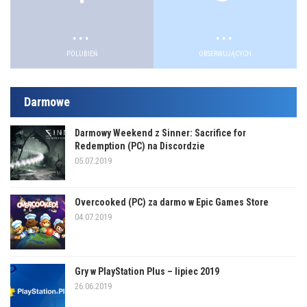
.
.
POLUBIEŃ
OBSERWUJĄCYCH
Darmowe
Darmowy Weekend z Sinner: Sacrifice for
Redemption (PC) na Discordzie
05.07.2019
Overcooked (PC) za darmo w Epic Games Store
04.07.2019
Gry w PlayStation Plus – lipiec 2019
26.06.2019