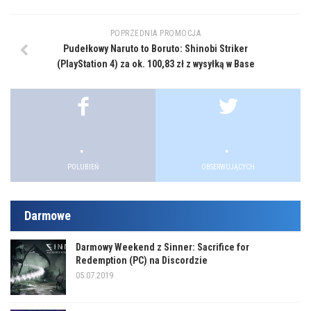
POPRZEDNIA PROMOCJA
Pudełkowy Naruto to Boruto: Shinobi Striker
(PlayStation 4) za ok. 100,83 zł z wysyłką w Base
.
.
.
.
POLUBIEŃ
OBSERWUJĄCYCH
Darmowe
Darmowy Weekend z Sinner: Sacrifice for
Redemption (PC) na Discordzie
05.07.2019