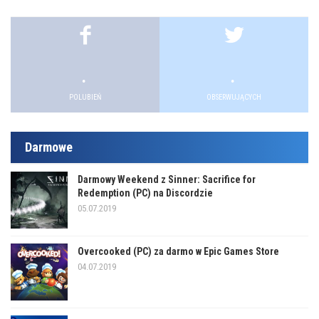
.
.
.
.
POLUBIEŃ
OBSERWUJĄCYCH
Darmowe
Darmowy Weekend z Sinner: Sacrifice for
Redemption (PC) na Discordzie
05.07.2019
Overcooked (PC) za darmo w Epic Games Store
04.07.2019