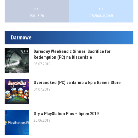
.
.
.
.
.
.
POLUBIEŃ
OBSERWUJĄCYCH
Darmowe
Darmowy Weekend z Sinner: Sacrifice for
Redemption (PC) na Discordzie
05.07.2019
Overcooked (PC) za darmo w Epic Games Store
04.07.2019
Gry w PlayStation Plus – lipiec 2019
26.06.2019