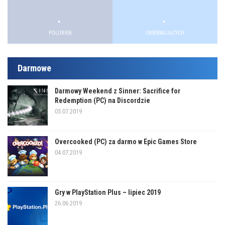
.
.
.
.
POLUBIEŃ
OBSERWUJĄCYCH
Darmowe
Darmowy Weekend z Sinner: Sacrifice for
Redemption (PC) na Discordzie
05.07.2019
Overcooked (PC) za darmo w Epic Games Store
04.07.2019
Gry w PlayStation Plus – lipiec 2019
26.06.2019