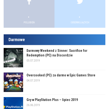
.
.
.
.
POLUBIEŃ
OBSERWUJĄCYCH
Darmowe
Darmowy Weekend z Sinner: Sacrifice for
Redemption (PC) na Discordzie
05.07.2019
Overcooked (PC) za darmo w Epic Games Store
04.07.2019
Gry w PlayStation Plus – lipiec 2019
26.06.2019