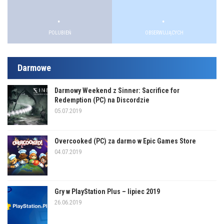
.
.
.
.
POLUBIEŃ
OBSERWUJĄCYCH
Darmowe
Darmowy Weekend z Sinner: Sacrifice for
Redemption (PC) na Discordzie
05.07.2019
Overcooked (PC) za darmo w Epic Games Store
04.07.2019
Gry w PlayStation Plus – lipiec 2019
26.06.2019