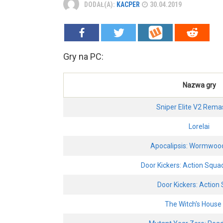
DODAŁ(A):
KACPER
30.04.2019
Gry na PC:
Nazwa gry
Sniper Elite V2 Rema
Lorelai
Apocalipsis: Wormwood
Door Kickers: Action Squ
Door Kickers: Action
The Witch's Hous