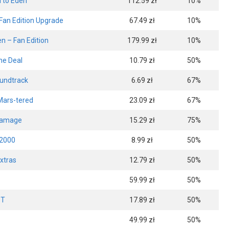
 to Eden
112.59 zł
10%
Fan Edition Upgrade
67.49 zł
10%
n – Fan Edition
179.99 zł
10%
he Deal
10.79 zł
50%
oundtrack
6.69 zł
67%
-Mars-tered
23.09 zł
67%
Damage
15.29 zł
75%
2000
8.99 zł
50%
Extras
12.79 zł
50%
59.99 zł
50%
ST
17.89 zł
50%
49.99 zł
50%