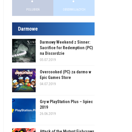
POLUBIEŃ
OBSERWUJĄCYCH
Darmowe
Darmowy Weekend z Sinner:
Sacrifice for Redemption (PC)
na Discordzie
05.07.2019
Overcooked (PC) za darmo w
Epic Games Store
04.07.2019
Gry w PlayStation Plus – lipiec
2019
26.06.2019
Attack of the Mutant Fishcrows