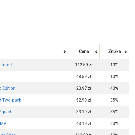
Cena
Zniżka
stered
112.59 zł
10%
48.59 zł
10%
 Edition
23.97 zł
40%
ad Two-pack
52.99 zł
35%
 Squad
33.19 zł
35%
e MV
43.19 zł
20%