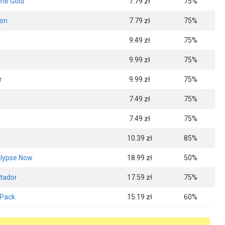
ome Gold
7.79 zł
75%
ion
7.79 zł
75%
9.49 zł
75%
9.99 zł
75%
r
9.99 zł
75%
7.49 zł
75%
7.49 zł
75%
10.39 zł
85%
lypse Now
18.99 zł
50%
stador
17.59 zł
75%
Pack
15.19 zł
60%