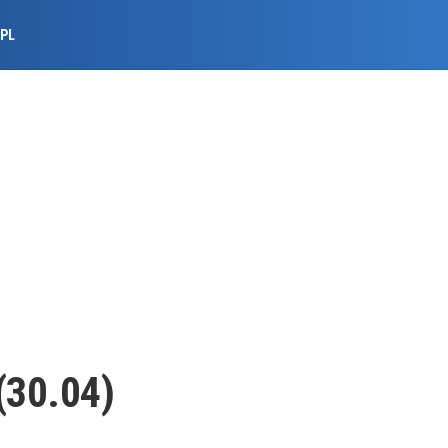
.PL
(30.04)