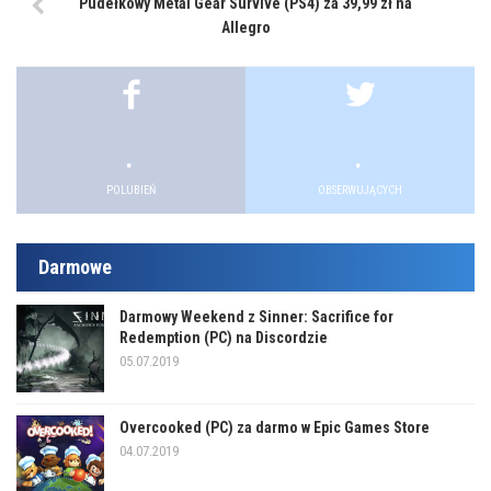
Pudełkowy Metal Gear Survive (PS4) za 39,99 zł na
Allegro
.
.
.
.
POLUBIEŃ
OBSERWUJĄCYCH
Darmowe
Darmowy Weekend z Sinner: Sacrifice for
Redemption (PC) na Discordzie
05.07.2019
Overcooked (PC) za darmo w Epic Games Store
04.07.2019