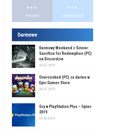
.
.
.
.
POLUBIEŃ
OBSERWUJĄCYCH
Darmowe
Darmowy Weekend z Sinner:
Sacrifice for Redemption (PC)
na Discordzie
05.07.2019
Overcooked (PC) za darmo w
Epic Games Store
04.07.2019
Gry w PlayStation Plus – lipiec
2019
26.06.2019