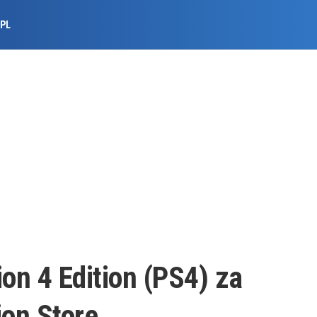
.PL
ion 4 Edition (PS4) za
ion Store