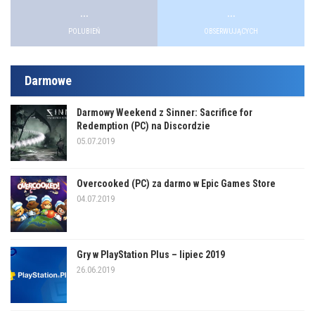
...
...
POLUBIEŃ
OBSERWUJĄCYCH
Darmowe
Darmowy Weekend z Sinner: Sacrifice for
Redemption (PC) na Discordzie
05.07.2019
Overcooked (PC) za darmo w Epic Games Store
04.07.2019
Gry w PlayStation Plus – lipiec 2019
26.06.2019