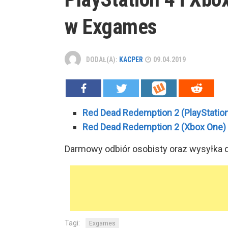
w Exgames
DODAŁ(A):
KACPER
09.04.2019
Red Dead Redemption 2 (PlayStation
Red Dead Redemption 2 (Xbox One)
Darmowy odbiór osobisty oraz wysyłka
Tagi:
Exgames