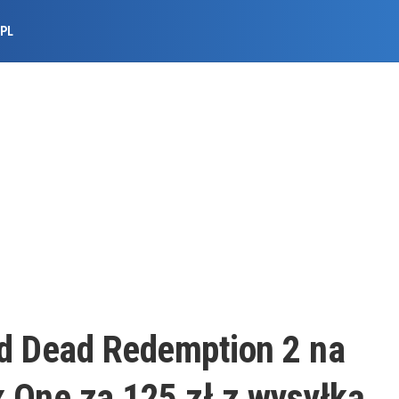
.PL
d Dead Redemption 2 na
x One za 125 zł z wysyłką