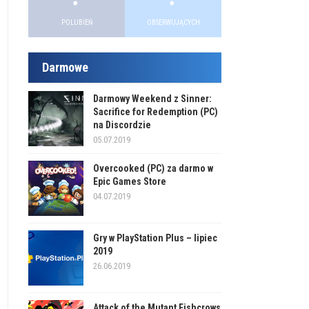
POLUBIEŃ
OBSERWUJĄCYCH
Darmowe
Darmowy Weekend z Sinner:
Sacrifice for Redemption (PC)
na Discordzie
05.07.2019
Overcooked (PC) za darmo w
Epic Games Store
04.07.2019
Gry w PlayStation Plus – lipiec
2019
26.06.2019
Attack of the Mutant Fishcrows