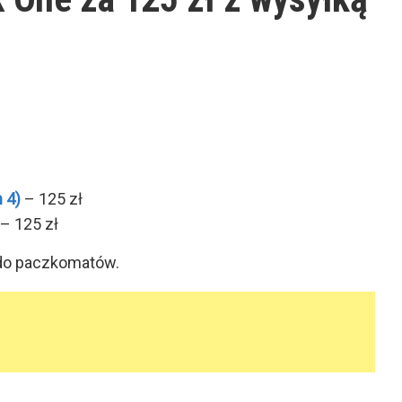
 4)
– 125 zł
– 125 zł
 do paczkomatów.