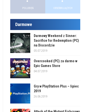
POLUBIEŃ
OBSERWUJĄCYCH
Darmowe
Darmowy Weekend z Sinner:
Sacrifice for Redemption (PC)
na Discordzie
05.07.2019
Overcooked (PC) za darmo w
Epic Games Store
04.07.2019
Gry w PlayStation Plus – lipiec
2019
26.06.2019
Attack of the Mutant Fishcrows