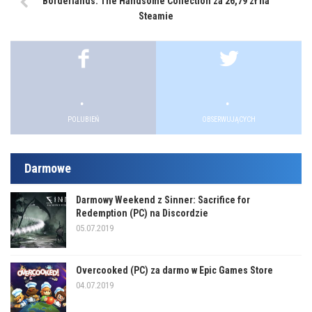
Borderlands: The Handsome Collection za 26,79 zł na
Steamie
.
.
POLUBIEŃ
OBSERWUJĄCYCH
Darmowe
Darmowy Weekend z Sinner: Sacrifice for
Redemption (PC) na Discordzie
05.07.2019
Overcooked (PC) za darmo w Epic Games Store
04.07.2019