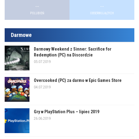
...
...
POLUBIEŃ
OBSERWUJĄCYCH
Darmowe
Darmowy Weekend z Sinner: Sacrifice for
Redemption (PC) na Discordzie
05.07.2019
Overcooked (PC) za darmo w Epic Games Store
04.07.2019
Gry w PlayStation Plus – lipiec 2019
26.06.2019